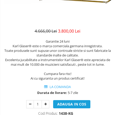
Amplificatoare
Mandolina Clasica
Clarinet Mi bemol
Protectie mustiuc
Cabluri/conectica
Mixere
Accesorii mandolina
Ancii clarinet
Alte accesorii
Capodastru
Mandolina Electro-Acustica
Mixer Analog
Mustiuc clarinet
Case Saxofon
Corzi
Mixere amplificate
Sisteme wireless intrumente cu
Stativ clarinet
Doze
Curele
coarde
Set mixer amplificat
4.666,00 Lei
3.800,00 Lei
Bratara clarinet
Microfoane sax
Husa
Stativ microfon
Doza clarinet
Piese de schimb
Garantie 24 luni
Penele
Plasturi clarinet
Karl Glaser® este o marca comerciala germana inregistrata.
Suporti
Toate produsele sunt supuse unor controale stricte si sunt fabricate la
Corn de vanatoare
standarde inalte de calitate.
Chitara Copii
Excelenta jucabilitate a instrumentelor Karl Glaser® este apreciata de
Eufoniu & Bariton
mai mult de 10.000 de muzicieni satisfacuti , peste tot in lume.
Ukulele
Flaut
Cumpara fara risc!
Ai cu siguranta un produs certificat!
Accesorii flaut
LA COMANDA
Set Flaut
Durata de livrare:
5-7 zile
Fligorn / FlugelHorn
ADAUGA IN COS
Fluier
Cod Produs:
1438-KG