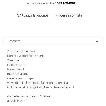
Muzicuta
Ai nevoie de ajutor?
0761094853
Oboi
Adauga la Favorite
Cere informatii
Tenor Horn
Triole / Melodica
Trompete
Descriere
Trompete Bb
Trompete C
Zug Trombone Bass
Trompete de buzunar
Bb/F/Eb & Bb/F/D (D-Zug)
2 ventile
Trompete piccolo
culoare: auriu
finisaj: lacuit
Tuba
material: alama
clapeta pentru apa
valve din nikel-argint cu functionare precisa
include mustiuc argintat, glisiera de acordaj in D
diametru iesire clopot: 240mm
alezaj: 14,8 mm