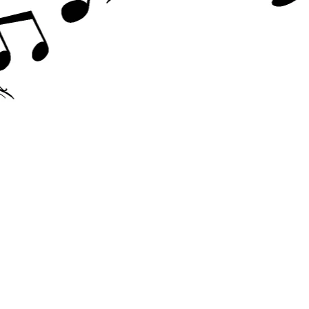
Accesorii chitara
Acordor
Alte accesorii chitara
Amplificatoare
Cabluri/conectica
Capodastru
Corzi
Curele
Husa
Penele
Suporti
Chitara Copii
Ukulele
Tobe si Percutie
Cajon
Darbuka