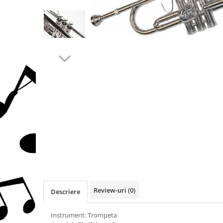
Protectie mustiuc
Alte accesorii
Case Saxofon
Doze
Microfoane sax
Piese de schimb
Instrumente de suflat
Trombon
Accesorii trombon
Trombon cu atasament FA
Trombon cu Culisa
Trombon cu pistoane
Corn francez
Accesorii
Review-uri
(0)
Descriere
Corn Dublu
Corn Si bemol
Instrument: Trompeta