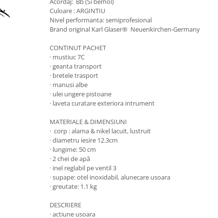
Accesorii instrumente suflat
Acordaj: Bb (Si bemol)
Culoare : ARGINTIU
Clarinet
Nivel performanta: semiprofesional
Brand original Karl Glaser® Neuenkirchen-Germany
Clarinet Si bemol
Clarinet Mi bemol
CONTINUT PACHET
Ancii clarinet
· mustiuc 7C
· geanta transport
Mustiuc clarinet
· bretele trasport
Stativ clarinet
· manusi albe
Bratara clarinet
· ulei ungere pistoane
· laveta curatare exteriora intrument
Doza clarinet
Plasturi clarinet
MATERIALE & DIMENSIUNI
· corp : alama & nikel lacuit, lustruit
Corn de vanatoare
· diametru iesire 12.3cm
Eufoniu & Bariton
· lungime: 50 cm
· 2 chei de apă
Flaut
· inel reglabil pe ventil 3
Accesorii flaut
· supape: otel inoxidabil, alunecare usoara
· greutate: 1.1 kg
Set Flaut
Fligorn / FlugelHorn
DESCRIERE
· actiune usoara
Fluier