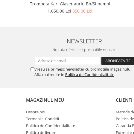
Viori
Trompeta Karl Glaser auriu Bb/Si bemol
1.050,00 Lei
850,00 Lei
Accesorii vioara
Seturi Accesorii Vioara
Vioara Clasica
Vioara Clasica set
NEWSLETTER
Vioara Electrica
Nu rata ofertele si promotiile noastre
Vioara Electro-Acustica
Mandolina
Mandolina Clasica
Vreau sa primesc newsletter cu promotiile magazinului.
Afla mai multe in
Politica de Confidentialitate
Accesorii mandolina
Mandolina Electro-Acustica
Sisteme wireless intrumente cu
coarde
MAGAZINUL MEU
CLIENTI
Instrumente cu clape
Despre noi
Metode de
Accesorii Clape
Termeni si Conditii
Politica d
Scaune si Banchete pt Pian
Politica de Confidentialitate
Garantia 
Suporti clape
Politica de livrare
Formular 