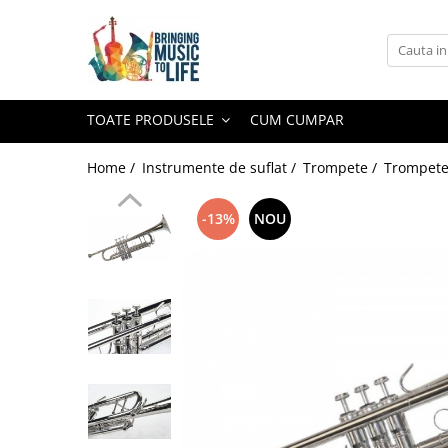
Toate Produsele
Saxofon
TOATE PRODUSELE
CUM CUMPAR
Sopran Sax
Alto Saxofon
Home /
Instrumente de suflat /
Trompete /
Trompete
Tenor Sax
-13%
NOU
Bariton Sax
Accesorii saxofon
Ancii
Bratara
Gatar
Mustiuc saxofon sopran
Mustiuc saxofon alto
Mustiuc saxofon tenor
Stative