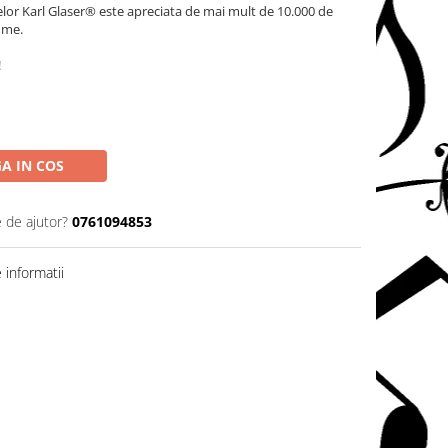
elor Karl Glaser® este apreciata de mai mult de 10.000 de
lume.
!
A IN COS
e de ajutor?
0761094853
informatii