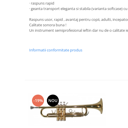
· raspuns rapid
Muzicuta
· geanta transport eleganta si stabila (varianta softcase) c
Oboi
Raspuns usor, rapid , avantaj pentru copii, adulti, incepatori
Calitate sonora buna !
Tenor Horn
Un instrument semiprofesional ieftin dar nu de o calitate ie
Triole / Melodica
Trompete
Informatii conformitate produs
Trompete Bb
Trompete C
Trompete de buzunar
Trompete piccolo
Tuba
Instrumente cu coarde
Violoncel
-19%
NOU
Accesorii violoncel
Violoncel clasic
Violoncel electro-acustic