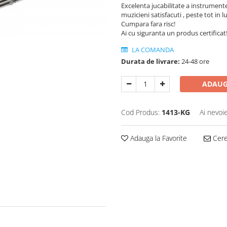
Excelenta jucabilitate a instrument
muzicieni satisfacuti , peste tot in 
Cumpara fara risc!
Ai cu siguranta un produs certificat
LA COMANDA
Durata de livrare:
24-48 ore
ADAUG
Cod Produs:
1413-KG
Ai nevoi
Adauga la Favorite
Cere 