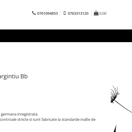
0761094853
0763313120
0,00
rgintiu Bb
 germana inregistrata.
ntroale stricte si sunt fabricate la standarde inalte de