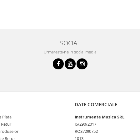
SOCIAL
Urmareste-ne in social media
DATE COMERCIALE
 Plata
Instrumente Muzica SRL
e Retur
J6/290/2017
Produselor
RO37290752
de Retur
1013