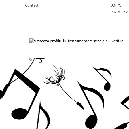
Acordeoane
Contact
ANPC
ANPC - SA
Aceordeoane copii
Acordeoane acustice
Huse si Cutii Acordeoane
Orgi electrice
Pian copii
Pian Digital
Chitare / Basuri
Chitara Clasica
Chitara Acustica
Chitara Electro-Acustica
Chitara Electrica
Chitara Electrica Set
Chitara Bas
Chitara Roundback