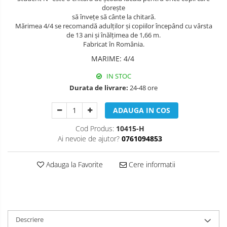
Muzicuta
doreşte
să înveţe să cânte la chitară.
Oboi
Mărimea 4/4 se recomandă adulţilor şi copiilor începând cu vârsta
de 13 ani şi înălţimea de 1,66 m.
Tenor Horn
Fabricat în România.
Triole / Melodica
MARIME
:
4/4
Trompete
IN STOC
Durata de livrare:
24-48 ore
Trompete Bb
Trompete C
ADAUGA IN COS
Trompete de buzunar
Cod Produs:
10415-H
Trompete piccolo
Ai nevoie de ajutor?
0761094853
Tuba
Adauga la Favorite
Cere informatii
Descriere