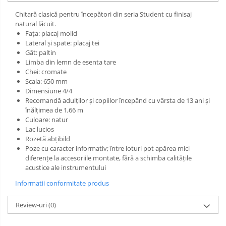
Chitară clasică pentru începători din seria Student cu finisaj
natural lăcuit.
Faţa: placaj molid
Lateral şi spate: placaj tei
Gât: paltin
Limba din lemn de esenta tare
Chei: cromate
Scala: 650 mm
Dimensiune 4/4
Recomandă adulţilor şi copiilor începând cu vârsta de 13 ani şi
înălţimea de 1,66 m
Culoare: natur
Lac lucios
Rozetă abţibild
Poze cu caracter informativ; între loturi pot apărea mici
diferenţe la accesoriile montate, fără a schimba calităţile
acustice ale instrumentului
Informatii conformitate produs
Review-uri
(0)