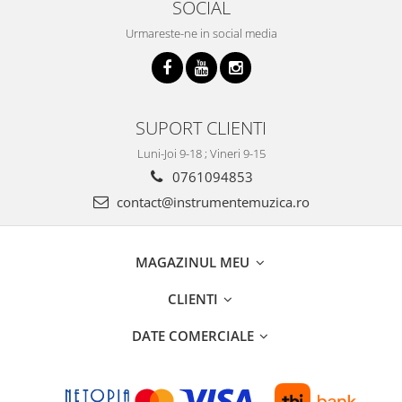
SOCIAL
Triole / Melodica
Urmareste-ne in social media
Trompete
Trompete Bb
Trompete C
Trompete de buzunar
SUPORT CLIENTI
Trompete piccolo
Luni-Joi 9-18 ; Vineri 9-15
Tuba
0761094853
contact@instrumentemuzica.ro
MAGAZINUL MEU
CLIENTI
DATE COMERCIALE