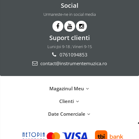
Social
Urmareste-ne in social media
Suport clienti
Luni-Joi 9-18 ; Vineri 9-15
0761094853
contact@instrumentemuzica.ro
Magazinul Meu
Clienti
Date Comerciale