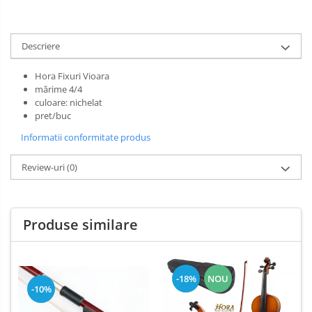
Muzicuta
Oboi
Descriere
Tenor Horn
Hora Fixuri Vioara
Triole / Melodica
mărime 4/4
culoare: nichelat
Trompete
pret/buc
Trompete Bb
Informatii conformitate produs
Trompete C
Trompete de buzunar
Review-uri
(0)
Trompete piccolo
Tuba
Produse similare
-18%
NOU
-10%