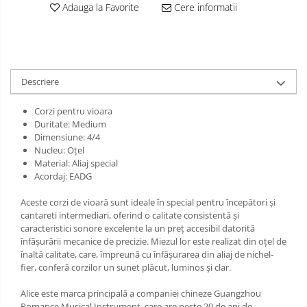
Muzicuta
Adauga la Favorite
Cere informatii
Oboi
Tenor Horn
Triole / Melodica
Descriere
Trompete
Corzi pentru vioara
Trompete Bb
Duritate: Medium
Dimensiune: 4/4
Trompete C
Nucleu: Oțel
Trompete de buzunar
Material: Aliaj special
Acordaj: EADG
Trompete piccolo
Tuba
Aceste corzi de vioară sunt ideale în special pentru începători și
cantareti intermediari, oferind o calitate consistentă și
caracteristici sonore excelente la un preț accesibil datorită
înfășurării mecanice de precizie. Miezul lor este realizat din oțel de
înaltă calitate, care, împreună cu înfășurarea din aliaj de nichel-
fier, conferă corzilor un sunet plăcut, luminos și clar.
Alice este marca principală a companiei chineze Guangzhou
Romance Musical Instrument, care are peste 20 de ani de