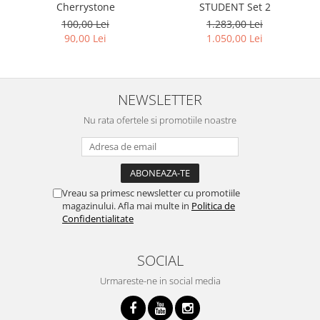
Cherrystone
STUDENT Set 2
Accesorii chitara
100,00 Lei
1.283,00 Lei
Acordor
90,00 Lei
1.050,00 Lei
Alte accesorii chitara
Amplificatoare
Cabluri/conectica
NEWSLETTER
Capodastru
Nu rata ofertele si promotiile noastre
Corzi
Curele
Husa
Penele
Vreau sa primesc newsletter cu promotiile
Suporti
magazinului. Afla mai multe in
Politica de
Chitara Copii
Confidentialitate
Ukulele
SOCIAL
Tobe si Percutie
Cajon
Urmareste-ne in social media
Darbuka