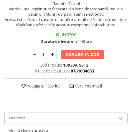
Accesorii instrumente suflat
Garantie 24 luni
Viorile Hora Reghin sunt fabricate din lemn de rezonanță, molid şi
Clarinet
paltin din Munții Carpaţii, atent selecționat.
Clarinet Si bemol
Acesta este păstrat la uscare naturală mai mult de 5 ani, instrumentele
căpătând astfel calităţi acustice excepţionale şi stabilitate.
Clarinet Mi bemol
Ancii clarinet
IN STOC
Durata de livrare:
24-48 ore
Mustiuc clarinet
Stativ clarinet
ADAUGA IN COS
Bratara clarinet
Doza clarinet
Cod Produs:
10038A SST2
Ai nevoie de ajutor?
0761094853
Plasturi clarinet
Corn de vanatoare
Adauga la Favorite
Cere informatii
Eufoniu & Bariton
Flaut
Accesorii flaut
Set Flaut
Descriere
Fligorn / FlugelHorn
Vioară electro acustica
Fluier