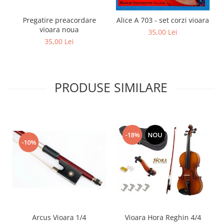
Acordeoane
Pregatire preacordare
Alice A 703 - set corzi vioara
Aceordeoane copii
vioara noua
35,00 Lei
Acordeoane acustice
35,00 Lei
Huse si Cutii Acordeoane
Orgi electrice
Pian copii
PRODUSE SIMILARE
Pian Digital
Chitare / Basuri
Chitara Clasica
-18%
NOU
Chitara Acustica
-10%
Chitara Electro-Acustica
Chitara Electrica
Chitara Electrica Set
Chitara Bas
Chitara Roundback
Arcus Vioara 1/4
Vioara Hora Reghin 4/4