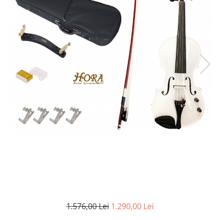
Protectie mustiuc
Alte accesorii
Case Saxofon
Doze
Microfoane sax
Piese de schimb
Instrumente de suflat
Trombon
Accesorii trombon
Trombon cu atasament FA
Trombon cu Culisa
Trombon cu pistoane
Corn francez
Accesorii
Corn Dublu
1.576,00 Lei
1.290,00 Lei
Corn Si bemol