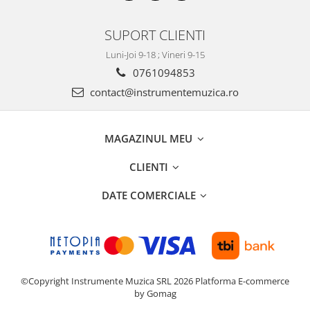
Kalimba
Microfoane pentru tobe
SUPORT CLIENTI
Roto-Toms
Luni-Joi 9-18 ; Vineri 9-15
Accesorii rototom
0761094853
Seturi de Tobe Electronice
contact@instrumentemuzica.ro
Tamburine
Tobe acustice
MAGAZINUL MEU
Sonorizare
CLIENTI
Microfoane
Accesorii microfoane
DATE COMERCIALE
Microfoane Conferinta
Microfoane fara fir
Microfoane instrumente
Microfoane instrumente de suflat
Microfoane voce
©Copyright Instrumente Muzica SRL 2026
Platforma E-commerce
by Gomag
Boxe