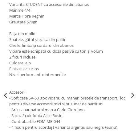
Varianta STUDENT cu accesoriile din abanos
Muzicuta
Mărime 4/4
Marca Hora Reghin
Oboi
Greutate 570gr
Tenor Horn
Faţa din molid
Triole / Melodica
Spatele, gâtul şi eclisa din paltin
Cheile, limba şi cordarul din abanos
Trompete
Vioara este echipată cu doză pasivă cu ton și volum
Trompete Bb
2 fixuri incluse
Culoare: alb
Trompete C
Finisaj: lac lucios
Trompete de buzunar
Nivel performanta: intermediar
Trompete piccolo
Tuba
Accesorii
- Soft case SA-50 (toc vioara) cu maner, bretele de transport, loc
Instrumente cu coarde
pentru diverse accesorii mici si buzunar de partituri
Violoncel
- Arcus par natural marca Carlo Giordano
- Sacaz / colofoniu Alice Rosin
Accesorii violoncel
- Contrabarbie FOM ME-044
Violoncel clasic
- 4 fixuri pentru acordaj ( varianta argintiu sau negru+auriu)
Violoncel electro-acustic