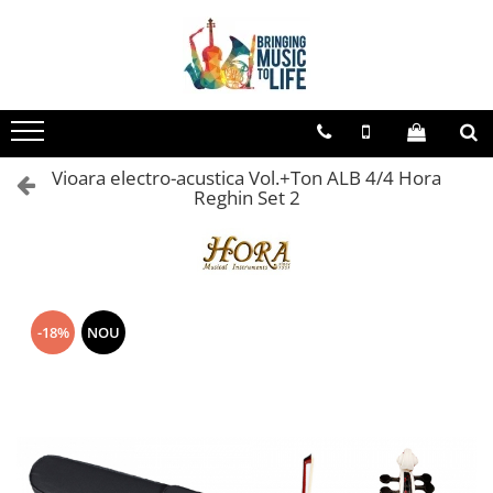
Toate Produsele
Saxofon
Sopran Sax
Vioara electro-acustica Vol.+Ton ALB 4/4 Hora
Alto Saxofon
Reghin Set 2
Tenor Sax
Bariton Sax
Accesorii saxofon
Ancii
-18%
NOU
Bratara
Gatar
Mustiuc saxofon sopran
Mustiuc saxofon alto
Mustiuc saxofon tenor
Stative