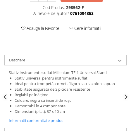
Triole / Melodica
Cod Produs:
298562-F
Ai nevoie de ajutor?
0761094853
Trompete
Trompete Bb
Adauga la Favorite
Cere informatii
Trompete C
Trompete de buzunar
Trompete piccolo
Tuba
Descriere
Stativ Instrumente suflat Millenium TF-1 Universal Stand
Stativ universal pentru instrumente suflat
Ideal pentru trompetă, cornet, fligorn sau saxofon sopran
Stabilitate asigurată de 3 picioare rezistente
Reglabil pe înălțime
Culoare: negru cu insertii de roșu
Demontabil în 4 componente
Dimensiuni (pliat): 37 x 10 cm
Informatii conformitate produs