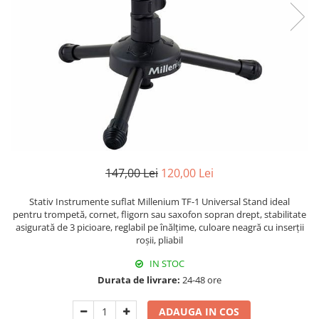
Capodastru
Accesorii mandolina
Ancii clarinet
Alte accesorii
Corzi
Mandolina Electro-Acustica
Mixer Analog
Mustiuc clarinet
Case Saxofon
Curele
Sisteme wireless intrumente cu
Mixere amplificate
Stativ clarinet
Doze
coarde
Husa
Set mixer amplificat
Bratara clarinet
Microfoane sax
Penele
Stativ microfon
Doza clarinet
Piese de schimb
Suporti
Plasturi clarinet
Chitara Copii
Corn de vanatoare
Ukulele
Eufoniu & Bariton
Flaut
147,00 Lei
120,00 Lei
Accesorii flaut
Set Flaut
Stativ Instrumente suflat Millenium TF-1 Universal Stand ideal
pentru trompetă, cornet, fligorn sau saxofon sopran drept, stabilitate
Fligorn / FlugelHorn
asigurată de 3 picioare, reglabil pe înălțime, culoare neagră cu inserții
roșii, pliabil
Fluier
Muzicuta
IN STOC
Durata de livrare:
24-48 ore
Oboi
Tenor Horn
ADAUGA IN COS