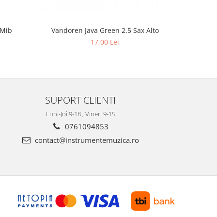
 Mib
Vandoren Java Green 2.5 Sax Alto
Ancie Karl
17,00 Lei
SUPORT CLIENTI
Luni-Joi 9-18 ; Vineri 9-15
0761094853
contact@instrumentemuzica.ro