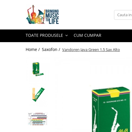
Toate Produsele
Saxofon
TOATE PRODUSELE
CUM CUMPAR
Sopran Sax
Alto Saxofon
Home /
Saxofon /
Vandoren Java Green 1.5 Sax Alto
Tenor Sax
Bariton Sax
Accesorii saxofon
Ancii
Bratara
Gatar
Mustiuc saxofon sopran
Mustiuc saxofon alto
Mustiuc saxofon tenor
Stative