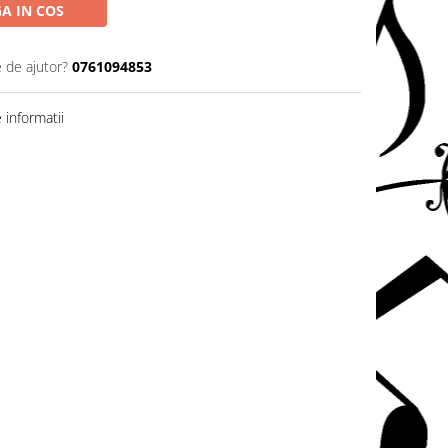
A IN COS
e de ajutor?
0761094853
informatii