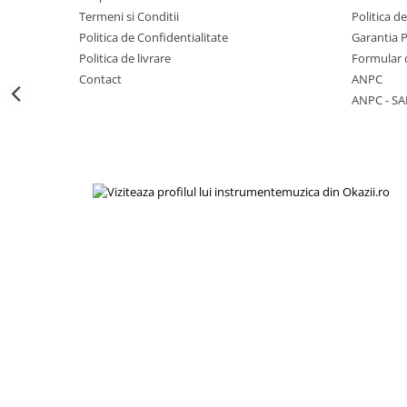
Viori
Termeni si Conditii
Politica d
Accesorii vioara
Politica de Confidentialitate
Garantia 
Seturi Accesorii Vioara
Politica de livrare
Formular 
Contact
ANPC
Vioara Clasica
ANPC - SA
Vioara Clasica set
Vioara Electrica
Vioara Electro-Acustica
Mandolina
Mandolina Clasica
Accesorii mandolina
Mandolina Electro-Acustica
Sisteme wireless intrumente cu
coarde
Instrumente cu clape
Accesorii Clape
Scaune si Banchete pt Pian
Suporti clape