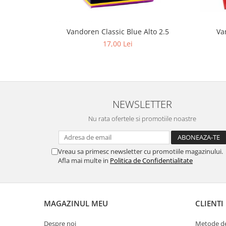
Muzicuta
Oboi
Vandoren Classic Blue Alto 2.5
Va
17,00 Lei
Tenor Horn
Triole / Melodica
Trompete
Trompete Bb
NEWSLETTER
Trompete C
Nu rata ofertele si promotiile noastre
Trompete de buzunar
Trompete piccolo
Tuba
Vreau sa primesc newsletter cu promotiile magazinului.
Afla mai multe in
Politica de Confidentialitate
Instrumente cu coarde
Violoncel
Accesorii violoncel
MAGAZINUL MEU
CLIENTI
Violoncel clasic
Violoncel electro-acustic
Despre noi
Metode de