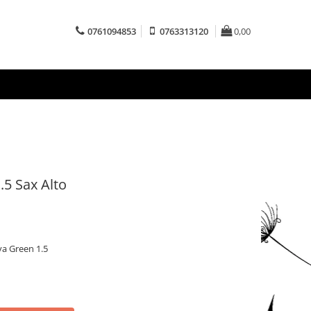
0761094853
0763313120
0,00
.5 Sax Alto
va Green 1.5