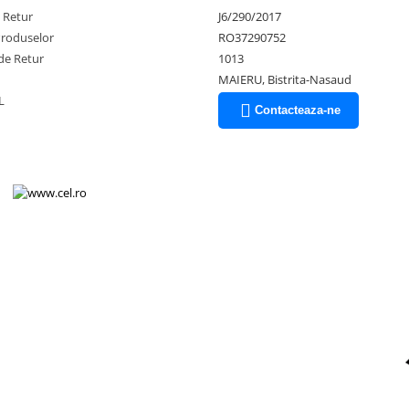
e Retur
J6/290/2017
Produselor
RO37290752
de Retur
1013
MAIERU, Bistrita-Nasaud
L
Contacteaza-ne