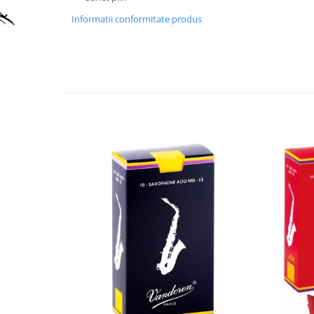
Accesorii instrumente suflat
Informatii conformitate produs
Clarinet
Clarinet Si bemol
Clarinet Mi bemol
Ancii clarinet
Mustiuc clarinet
Stativ clarinet
Bratara clarinet
Doza clarinet
Plasturi clarinet
Corn de vanatoare
Eufoniu & Bariton
Flaut
Accesorii flaut
Set Flaut
Fligorn / FlugelHorn
Fluier