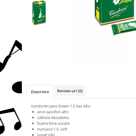
Protectie mustiuc
Alte accesorii
Case Saxofon
Doze
Microfoane sax
Piese de schimb
Instrumente de suflat
Trombon
Accesorii trombon
Trombon cu atasament FA
Trombon cu Culisa
Review-uri
(0)
Descriere
Trombon cu pistoane
Corn francez
Vandoren Java Green 1.5 Sax Alto
ancii saxofon alto
Accesorii
calitate deosebita
Corn Dublu
foarte bine uscate
Corn Si bemol
numarul 1.5 soft
sunet plin