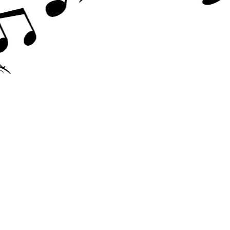
Accesorii chitara
Acordor
Alte accesorii chitara
Amplificatoare
Cabluri/conectica
Capodastru
Corzi
Curele
Husa
Penele
Suporti
Chitara Copii
Ukulele
Tobe si Percutie
Cajon
Darbuka