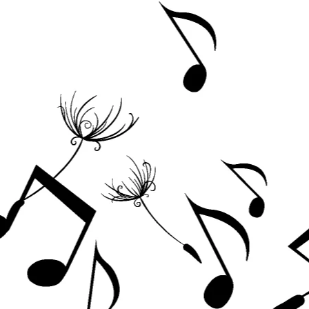
Acordeoane
Aceordeoane copii
Acordeoane acustice
Huse si Cutii Acordeoane
Orgi electrice
Pian copii
Pian Digital
Chitare / Basuri
Chitara Clasica
Chitara Acustica
Chitara Electro-Acustica
Chitara Electrica
Chitara Electrica Set
Chitara Bas
Chitara Roundback