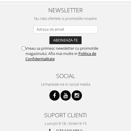
Viori
NEWSLETTER
Accesorii vioara
Nu rata ofertele si promotiile noastre
Seturi Accesorii Vioara
Vioara Clasica
Vioara Clasica set
Vioara Electrica
Vreau sa primesc newsletter cu promotiile
Vioara Electro-Acustica
magazinului. Afla mai multe in
Politica de
Mandolina
Confidentialitate
Mandolina Clasica
Accesorii mandolina
SOCIAL
Mandolina Electro-Acustica
Urmareste-ne in social media
Sisteme wireless intrumente cu
coarde
Instrumente cu clape
Accesorii Clape
SUPORT CLIENTI
Scaune si Banchete pt Pian
Luni-Joi 9-18 ; Vineri 9-15
Suporti clape
0761094853