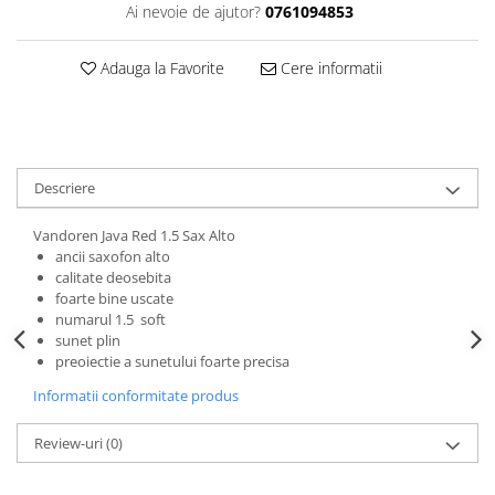
Accesorii instrumente suflat
Ai nevoie de ajutor?
0761094853
Clarinet
Adauga la Favorite
Cere informatii
Clarinet Si bemol
Clarinet Mi bemol
Ancii clarinet
Mustiuc clarinet
Stativ clarinet
Descriere
Bratara clarinet
Vandoren Java Red 1.5 Sax Alto
Doza clarinet
ancii saxofon alto
Plasturi clarinet
calitate deosebita
Corn de vanatoare
foarte bine uscate
numarul 1.5 soft
Eufoniu & Bariton
sunet plin
preoiectie a sunetului foarte precisa
Flaut
Informatii conformitate produs
Accesorii flaut
Set Flaut
Review-uri
(0)
Fligorn / FlugelHorn
Fluier