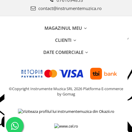
Acordeoane
contact@instrumentemuzica.ro
Aceordeoane copii
Acordeoane acustice
MAGAZINUL MEU
Huse si Cutii Acordeoane
Orgi electrice
CLIENTI
Pian copii
DATE COMERCIALE
Pian Digital
Chitare / Basuri
Chitara Clasica
Chitara Acustica
©Copyright Instrumente Muzica SRL 2026
Platforma E-commerce
Chitara Electro-Acustica
by Gomag
Chitara Electrica
Chitara Electrica Set
Chitara Bas
Chitara Roundback