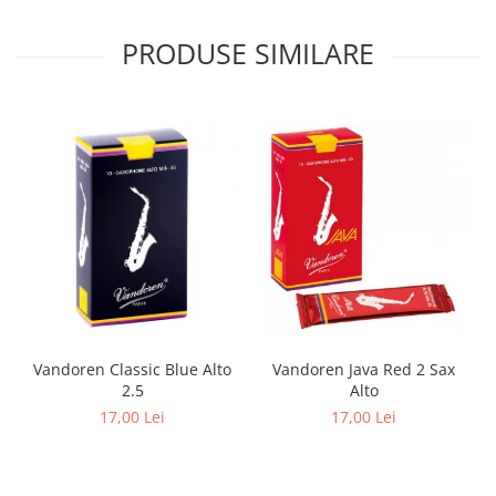
Muzicuta
PRODUSE SIMILARE
Oboi
Tenor Horn
Triole / Melodica
Trompete
Trompete Bb
Trompete C
Trompete de buzunar
Trompete piccolo
Tuba
Instrumente cu coarde
Vandoren Classic Blue Alto
Vandoren Java Red 2 Sax
Violoncel
2.5
Alto
17,00 Lei
17,00 Lei
Accesorii violoncel
Violoncel clasic
Violoncel electro-acustic