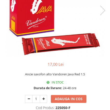
Protectie mustiuc
Alte accesorii
Case Saxofon
Doze
Microfoane sax
Piese de schimb
Instrumente de suflat
Trombon
Accesorii trombon
17,00 Lei
Trombon cu atasament FA
Trombon cu Culisa
Ancie saxofon alto Vandoren Java Red 1.5
Trombon cu pistoane
IN STOC
Corn francez
Durata de livrare:
24-48 ore
Accesorii
Corn Dublu
ADAUGA IN COS
Corn Si bemol
Cod Produs:
225050-F