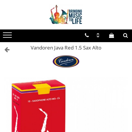
Toate Produsele
Saxofon
Sopran Sax
Vandoren Java Red 1.5 Sax Alto
Alto Saxofon
Tenor Sax
Bariton Sax
Accesorii saxofon
Ancii
Bratara
Gatar
Mustiuc saxofon sopran
Mustiuc saxofon alto
Mustiuc saxofon tenor
Stative