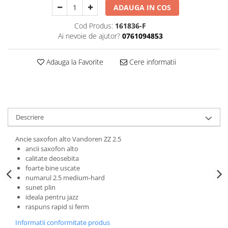
ADAUGA IN COS
Triole / Melodica
Trompete
Cod Produs:
161836-F
Ai nevoie de ajutor?
0761094853
Trompete Bb
Trompete C
Adauga la Favorite
Cere informatii
Trompete de buzunar
Trompete piccolo
Tuba
Descriere
Ancie saxofon alto Vandoren ZZ 2.5
ancii saxofon alto
calitate deosebita
foarte bine uscate
numarul 2.5 medium-hard
sunet plin
ideala pentru jazz
raspuns rapid si ferm
Informatii conformitate produs