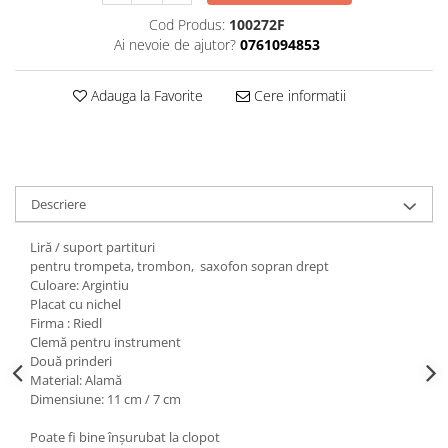
Triole / Melodica
Cod Produs:
100272F
Ai nevoie de ajutor?
0761094853
Trompete
Trompete Bb
Adauga la Favorite
Cere informatii
Trompete C
Trompete de buzunar
Trompete piccolo
Tuba
Descriere
Liră / suport partituri
pentru trompeta, trombon, saxofon sopran drept
Culoare: Argintiu
Placat cu nichel
Firma : Riedl
Clemă pentru instrument
Două prinderi
Material: Alamă
Dimensiune: 11 cm / 7 cm
Poate fi bine înșurubat la clopot