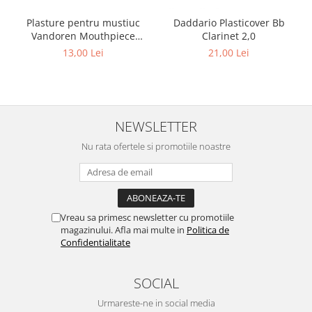
Plasture pentru mustiuc
Daddario Plasticover Bb
Vandoren Mouthpiece
Clarinet 2,0
Cushions 0,80 mm BK
13,00 Lei
21,00 Lei
NEWSLETTER
Nu rata ofertele si promotiile noastre
Vreau sa primesc newsletter cu promotiile
magazinului. Afla mai multe in
Politica de
Confidentialitate
SOCIAL
Urmareste-ne in social media