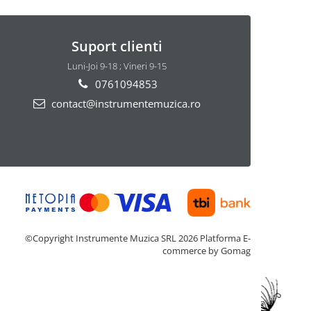
Suport clienti
Luni-Joi 9-18 ; Vineri 9-15
0761094853
contact@instrumentemuzica.ro
©Copyright Instrumente Muzica SRL 2026
Platforma E-
commerce by Gomag