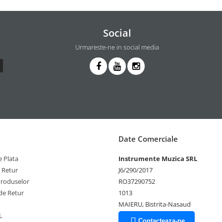
Social
Urmareste-ne in social media
Date Comerciale
 Plata
Instrumente Muzica SRL
e Retur
J6/290/2017
Produselor
RO37290752
de Retur
1013
MAIERU, Bistrita-Nasaud
L
Contacteaza-ne