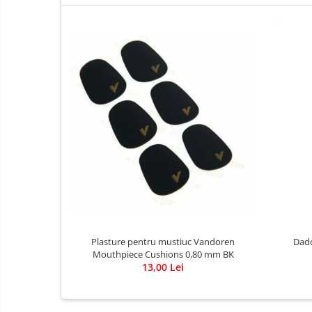
Fluier
Muzicuta
Oboi
Tenor Horn
Triole / Melodica
Trompete
Trompete Bb
Trompete C
Trompete de buzunar
Trompete piccolo
Tuba
Violoncel
Plasture pentru mustiuc Vandoren
Dadd
Accesorii violoncel
Mouthpiece Cushions 0,80 mm BK
13,00 Lei
Violoncel clasic
Violoncel electro-acustic
Viori