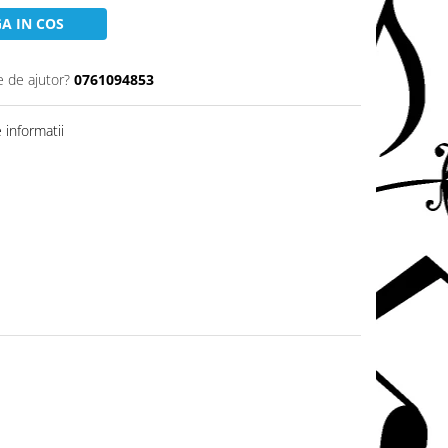
A IN COS
e de ajutor?
0761094853
informatii