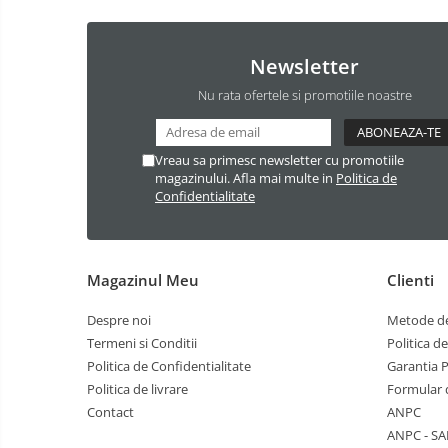
Accesorii vioara
Seturi Accesorii Vioara
Newsletter
Vioara Clasica
Nu rata ofertele si promotiile noastre
Vioara Clasica set
Vioara Electrica
Vioara Electro-Acustica
Vreau sa primesc newsletter cu promotiile
magazinului. Afla mai multe in
Politica de
Mandolina
Confidentialitate
Mandolina Clasica
Accesorii mandolina
Mandolina Electro-Acustica
Magazinul Meu
Clienti
Sisteme wireless intrumente cu
coarde
Despre noi
Metode de
Termeni si Conditii
Politica d
Accesorii Clape
Politica de Confidentialitate
Garantia 
Scaune si Banchete pt Pian
Politica de livrare
Formular 
Suporti clape
Contact
ANPC
Acordeoane
ANPC - SA