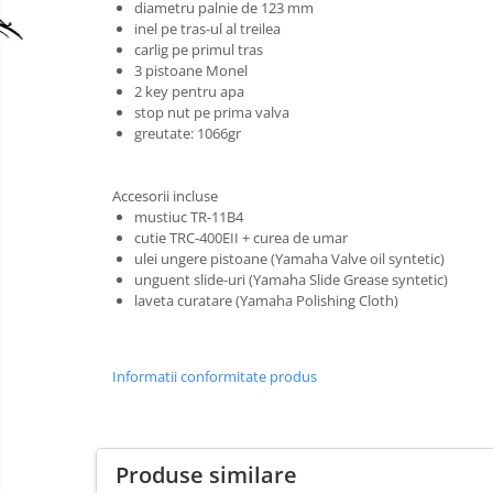
diametru palnie de 123 mm
Clarinet
inel pe tras-ul al treilea
carlig pe primul tras
Clarinet Si bemol
3 pistoane Monel
2 key pentru apa
Clarinet Mi bemol
stop nut pe prima valva
Ancii clarinet
greutate: 1066gr
Mustiuc clarinet
Stativ clarinet
Accesorii incluse
Bratara clarinet
mustiuc TR-11B4
cutie TRC-400EII + curea de umar
Doza clarinet
ulei ungere pistoane (Yamaha Valve oil syntetic)
Plasturi clarinet
unguent slide-uri (Yamaha Slide Grease syntetic)
Corn de vanatoare
laveta curatare (Yamaha Polishing Cloth)
Eufoniu & Bariton
Flaut
Informatii conformitate produs
Accesorii flaut
Set Flaut
Fligorn / FlugelHorn
Produse similare