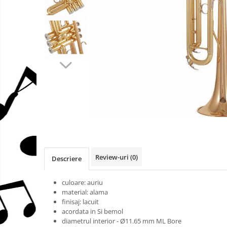
Stative
mufe
Protectie mustiuc
Alte accesorii
Case Saxofon
Doze
Microfoane sax
Piese de schimb
Trombon
Accesorii trombon
Trombon cu atasament FA
Trombon cu Culisa
Trombon cu pistoane
Review-uri
(0)
Descriere
Corn francez
culoare: auriu
Accesorii
material: alama
Corn Dublu
finisaj: lacuit
Corn Si bemol
acordata in Si bemol
diametrul interior - Ø11.65 mm ML Bore
Accesorii instrumente suflat