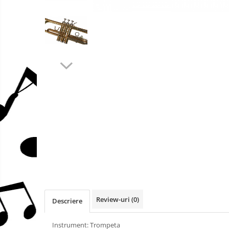
Stative
mufe
Protectie mustiuc
Alte accesorii
Case Saxofon
Doze
Microfoane sax
Piese de schimb
Trombon
Accesorii trombon
Trombon cu atasament FA
Trombon cu Culisa
Trombon cu pistoane
Corn francez
Accesorii
Corn Dublu
Review-uri
(0)
Descriere
Corn Si bemol
Instrument: Trompeta
Accesorii instrumente suflat