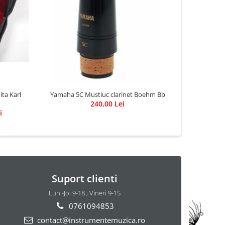
ta Karl
Yamaha 5C Mustiuc clarinet Boehm Bb
240,00 Lei
i
Suport clienti
Luni-Joi 9-18 ; Vineri 9-15
0761094853
contact@instrumentemuzica.ro