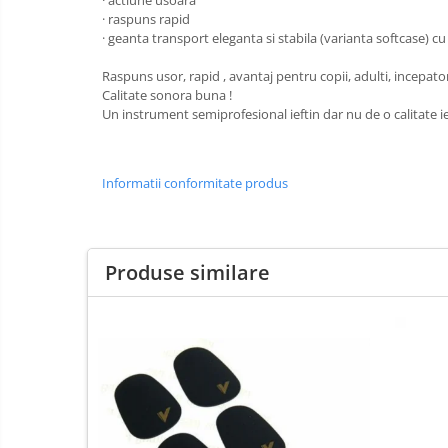
· actiune usoara
Fluier
· raspuns rapid
Muzicuta
· geanta transport eleganta si stabila (varianta softcase) c
Oboi
Raspuns usor, rapid , avantaj pentru copii, adulti, incepatori
Calitate sonora buna !
Tenor Horn
Un instrument semiprofesional ieftin dar nu de o calitate ie
Triole / Melodica
Trompete
Informatii conformitate produs
Trompete Bb
Trompete C
Trompete de buzunar
Produse similare
Trompete piccolo
Tuba
Violoncel
Accesorii violoncel
Violoncel clasic
Violoncel electro-acustic
Viori