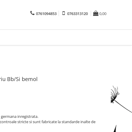
0761094853
0763313120
0,00
riu Bb/Si bemol
 germana inregistrata.
ntroale stricte si sunt fabricate la standarde inalte de