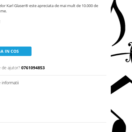
elor Karl Glaser® este apreciata de mai mult de 10.000 de
lume.
!
A IN COS
e de ajutor?
0761094853
informatii