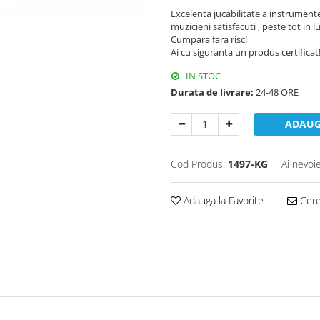
Excelenta jucabilitate a instrument
muzicieni satisfacuti , peste tot in 
Cumpara fara risc!
Ai cu siguranta un produs certificat
IN STOC
Durata de livrare:
24-48 ORE
ADAUG
Cod Produs:
1497-KG
Ai nevoi
Adauga la Favorite
Cere 