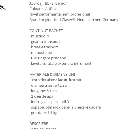
Acordaj: Bb (Si bemol)
Clarinet
Culoare : AURIU
Nivel performanta: semiprofesional
Clarinet Si bemol
Brand original Karl Glaser® Neuenkirchen-Germany
Clarinet Mi bemol
CONTINUT PACHET
Ancii clarinet
· mustiuc 7C
Mustiuc clarinet
· geanta transport
· bretele trasport
Stativ clarinet
· manusi albe
Bratara clarinet
· ulei ungere pistoane
Doza clarinet
· laveta curatare exteriora intrument
Plasturi clarinet
MATERIALE & DIMENSIUNI
Corn de vanatoare
· corp din alama lacuit, lustruit
· diametru iesire 12.3cm
Eufoniu & Bariton
· lungime: 50 cm
· 2 chei de apă
Flaut
· inel reglabil pe ventil 3
Accesorii flaut
· supape: otel inoxidabil, alunecare usoara
· greutate: 1.1 kg
Set Flaut
Fligorn / FlugelHorn
DESCRIERE