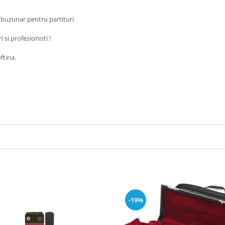
u buzunar pentru partituri
 si profesionisti !
ftina.
-19%