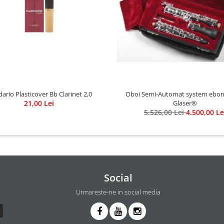
ario Plasticover Bb Clarinet 2,0
Oboi Semi-Automat system eboni
21,00 Lei
Glaser®
5.526,00 Lei
4.500,00 Le
Social
Urmareste-ne in social media