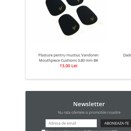
Accesorii vioara
Seturi Accesorii Vioara
Vioara Clasica
Vioara Clasica set
Vioara Electrica
Vioara Electro-Acustica
Mandolina
Plasture pentru mustiuc Vandoren
Dadd
Mouthpiece Cushions 0,80 mm BK
Mandolina Clasica
13,00 Lei
Accesorii mandolina
Mandolina Electro-Acustica
Sisteme wireless intrumente cu
coarde
Accesorii Clape
Newsletter
Scaune si Banchete pt Pian
Nu rata ofertele si promotiile noastre
Suporti clape
Acordeoane