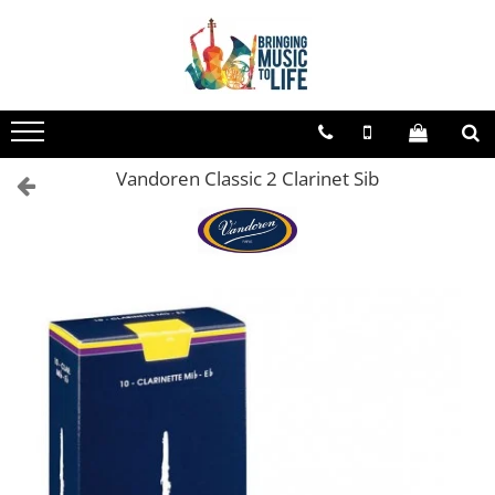
Toate Produsele
Saxofon
Sopran Sax
Vandoren Classic 2 Clarinet Sib
Alto Saxofon
Tenor Sax
Bariton Sax
Accesorii saxofon
Ancii
Bratara
Gatar
Mustiuc saxofon sopran
Mustiuc saxofon alto
Mustiuc saxofon tenor
Stative