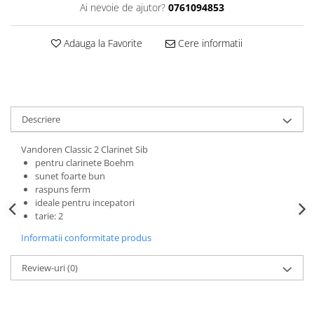
Accesorii instrumente suflat
Ai nevoie de ajutor?
0761094853
Clarinet
Adauga la Favorite
Cere informatii
Clarinet Si bemol
Clarinet Mi bemol
Ancii clarinet
Mustiuc clarinet
Stativ clarinet
Descriere
Bratara clarinet
Vandoren Classic 2 Clarinet Sib
Doza clarinet
pentru clarinete Boehm
Plasturi clarinet
sunet foarte bun
Corn de vanatoare
raspuns ferm
ideale pentru incepatori
Eufoniu & Bariton
tarie: 2
Flaut
Informatii conformitate produs
Accesorii flaut
Review-uri
(0)
Set Flaut
Fligorn / FlugelHorn
Fluier