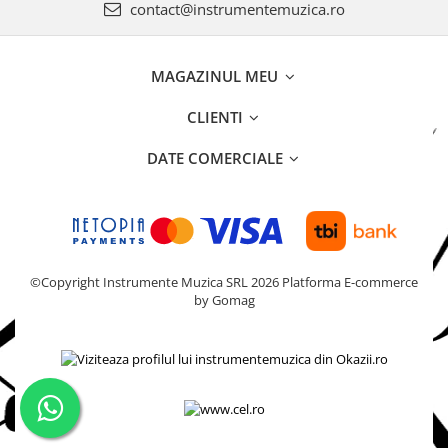
contact@instrumentemuzica.ro
Acordeoane
Aceordeoane copii
Acordeoane acustice
MAGAZINUL MEU
Huse si Cutii Acordeoane
CLIENTI
Orgi electrice
Pian copii
DATE COMERCIALE
Pian Digital
Chitare / Basuri
Chitara Clasica
Chitara Acustica
©Copyright Instrumente Muzica SRL 2026
Platforma E-commerce
by Gomag
Chitara Electro-Acustica
Chitara Electrica
Chitara Electrica Set
Chitara Bas
Chitara Roundback