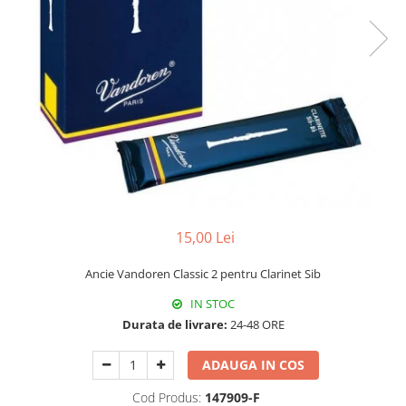
Protectie mustiuc
Alte accesorii
Case Saxofon
Doze
Microfoane sax
Piese de schimb
Instrumente de suflat
Trombon
Accesorii trombon
15,00 Lei
Trombon cu atasament FA
Trombon cu Culisa
Ancie Vandoren Classic 2 pentru Clarinet Sib
Trombon cu pistoane
IN STOC
Corn francez
Durata de livrare:
24-48 ORE
Accesorii
Corn Dublu
ADAUGA IN COS
Corn Si bemol
Cod Produs:
147909-F