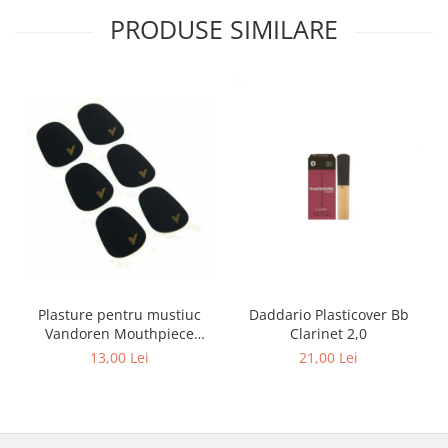
PRODUSE SIMILARE
Muzicuta
Oboi
Tenor Horn
Triole / Melodica
Trompete
Trompete Bb
Trompete C
Trompete de buzunar
Trompete piccolo
Tuba
Plasture pentru mustiuc
Daddario Plasticover Bb
Instrumente cu coarde
Vandoren Mouthpiece
Clarinet 2,0
Violoncel
Cushions 0,80 mm BK
13,00 Lei
21,00 Lei
Accesorii violoncel
Violoncel clasic
Violoncel electro-acustic