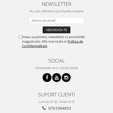
Viori
NEWSLETTER
Accesorii vioara
Nu rata ofertele si promotiile noastre
Seturi Accesorii Vioara
Vioara Clasica
Vioara Clasica set
Vioara Electrica
Vreau sa primesc newsletter cu promotiile
magazinului. Afla mai multe in
Politica de
Vioara Electro-Acustica
Confidentialitate
Mandolina
Mandolina Clasica
SOCIAL
Accesorii mandolina
Urmareste-ne in social media
Mandolina Electro-Acustica
Sisteme wireless intrumente cu
coarde
Instrumente cu clape
SUPORT CLIENTI
Accesorii Clape
Luni-Joi 9-18 ; Vineri 9-15
Scaune si Banchete pt Pian
0761094853
Suporti clape