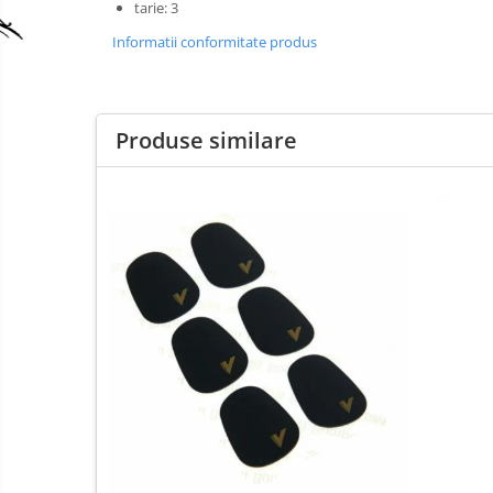
tarie: 3
Clarinet
Informatii conformitate produs
Clarinet Si bemol
Clarinet Mi bemol
Ancii clarinet
Produse similare
Mustiuc clarinet
Stativ clarinet
Bratara clarinet
Doza clarinet
Plasturi clarinet
Corn de vanatoare
Eufoniu & Bariton
Flaut
Accesorii flaut
Set Flaut
Fligorn / FlugelHorn