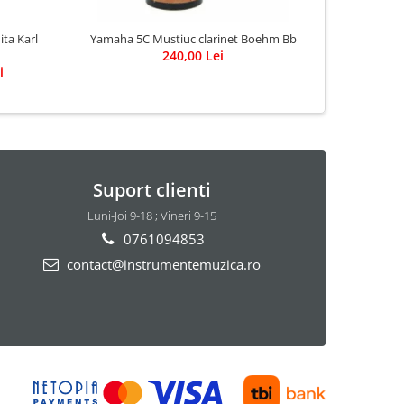
ta Karl
Yamaha 5C Mustiuc clarinet Boehm Bb
240,00 Lei
i
Suport clienti
Luni-Joi 9-18 ; Vineri 9-15
0761094853
contact@instrumentemuzica.ro