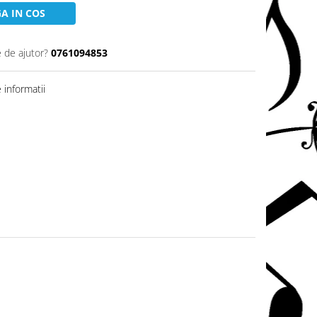
A IN COS
e de ajutor?
0761094853
informatii