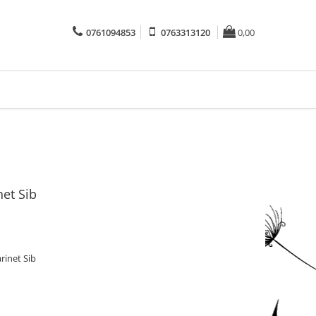
0761094853
0763313120
0,00
net Sib
rinet Sib