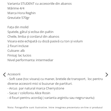
Varianta STUDENT cu accesoriile din abanos
Mărime 4/4
Marca Hora Reghin
Greutate 570gr
Faţa din molid
Spatele, gâtul şi eclisa din paltin
Cheile, limba şi cordarul din abanos
Vioara este echipată cu doză pasivă cu ton și volum
2 fixuri incluse
Culoare: alb
Finisaj: lac lucios
Nivel performanta: intermediar
Accesorii
- Soft case (toc vioara) cu maner, bretele de transport, loc pentru
diverse accesorii mici si buzunar de partituri.
- Arcus par natural marca Cherrystone
- Sacaz / colofoniu Alice Rosin
- 4 fixuri pentru acordaj ( varianta argintiu sau negru+auriu)
Nota: Fotografiile sunt ilustrative. Intre imaginea prezentata on-line si produsul