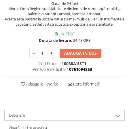
Garantie 24 luni
Triole / Melodica
Viorile Hora Reghin sunt fabricate din lemn de rezonanță, molid şi
Trompete
paltin din Munții Carpaţii, atent selecționat.
Acesta este păstrat la uscare naturală mai mult de 5 ani, instrumentele
Trompete Bb
căpătând astfel calităţi acustice excepţionale şi stabilitate.
Trompete C
IN STOC
Trompete de buzunar
Durata de livrare:
24-48 ORE
Trompete piccolo
Tuba
ADAUGA IN COS
Cod Produs:
10038A SST1
Ai nevoie de ajutor?
0761094853
Adauga la Favorite
Cere informatii
Descriere
Vioară electro acustica