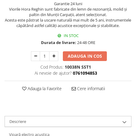
Garantie 24 luni
Triole / Melodica
Viorile Hora Reghin sunt fabricate din lemn de rezonanță, molid şi
Trompete
paltin din Munții Carpaţii, atent selecționat.
Acesta este păstrat la uscare naturală mai mult de 5 ani, instrumentele
Trompete Bb
căpătând astfel calităţi acustice excepţionale şi stabilitate.
Trompete C
IN STOC
Trompete de buzunar
Durata de livrare:
24-48 ORE
Trompete piccolo
Tuba
ADAUGA IN COS
Cod Produs:
10038N SST1
Ai nevoie de ajutor?
0761094853
Adauga la Favorite
Cere informatii
Descriere
Vioară electro acustica