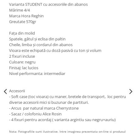
Varianta STUDENT cu accesoriile din abanos
Mărime 4/4
Marca Hora Reghin
Greutate 570gr
Faţa din molid
Spatele, gâtul şi eclisa din paltin
Cheile, limba şi cordarul din abanos
Vioara este echipată cu doză pasivă cu ton și volum
2 fixuri incluse
Culoare: negru
Finisaj: lac lucios
Nivel performanta: intermediar
Accesorii
- Soft case (toc vioara) cu maner, bretele de transport, loc pentru
diverse accesorii mici si buzunar de partituri.
- Arcus par natural marca Cherrystone
- Sacaz / colofoniu Alice Rosin
- 4 fixuri pentru acordaj ( varianta argintiu sau negru+auriu)
Nota: Fotografiile sunt ilustrative. Intre imaginea prezentata on-line si produsul