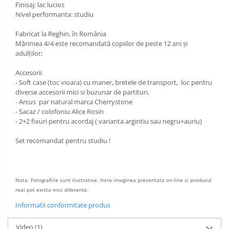
Finisaj: lac lucios
Nivel performanta: studiu
Fabricat la Reghin, în România
Mărimea 4/4 este recomandată copiilor de peste 12 ani şi
adulţilor;
Accesorii
- Soft case (toc vioara) cu maner, bretele de transport, loc pentru
diverse accesorii mici si buzunar de partituri.
- Arcus par natural marca Cherrystone
- Sacaz / colofoniu Alice Rosin
- 2+2 fixuri pentru acordaj ( varianta argintiu sau negru+auriu)
Set recomandat pentru studiu !
Nota: Fotografiile sunt ilustrative. Intre imaginea prezentata on-line si produsul
real pot exista mici diferente.
Informatii conformitate produs
Video
(1)