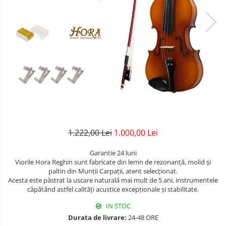
Amplificatoare
Mandolina Clasica
Clarinet Mi bemol
Protectie mustiuc
Cabluri/conectica
Mixere
Accesorii mandolina
Ancii clarinet
Alte accesorii
Capodastru
Mandolina Electro-Acustica
Mixer Analog
Mustiuc clarinet
Case Saxofon
Corzi
Mixere amplificate
Sisteme wireless intrumente cu
Stativ clarinet
Doze
Curele
coarde
Set mixer amplificat
Bratara clarinet
Microfoane sax
Husa
Stativ microfon
Doza clarinet
Piese de schimb
Penele
Plasturi clarinet
Suporti
Corn de vanatoare
Chitara Copii
Eufoniu & Bariton
Ukulele
1.222,00 Lei
1.000,00 Lei
Flaut
Garantie 24 luni
Accesorii flaut
Viorile Hora Reghin sunt fabricate din lemn de rezonanță, molid şi
paltin din Munții Carpaţii, atent selecționat.
Set Flaut
Acesta este păstrat la uscare naturală mai mult de 5 ani, instrumentele
Fligorn / FlugelHorn
căpătând astfel calităţi acustice excepţionale şi stabilitate.
IN STOC
Fluier
Durata de livrare:
24-48 ORE