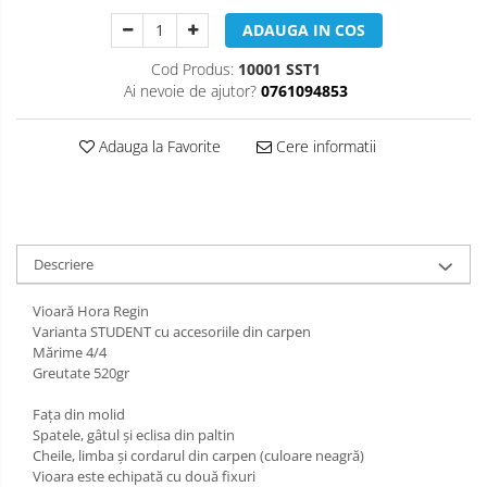
Muzicuta
ADAUGA IN COS
Oboi
Cod Produs:
10001 SST1
Tenor Horn
Ai nevoie de ajutor?
0761094853
Triole / Melodica
Adauga la Favorite
Cere informatii
Trompete
Trompete Bb
Trompete C
Trompete de buzunar
Descriere
Trompete piccolo
Vioară Hora Regin
Tuba
Varianta STUDENT cu accesoriile din carpen
Mărime 4/4
Greutate 520gr
Faţa din molid
Spatele, gâtul şi eclisa din paltin
Cheile, limba şi cordarul din carpen (culoare neagră)
Vioara este echipată cu două fixuri